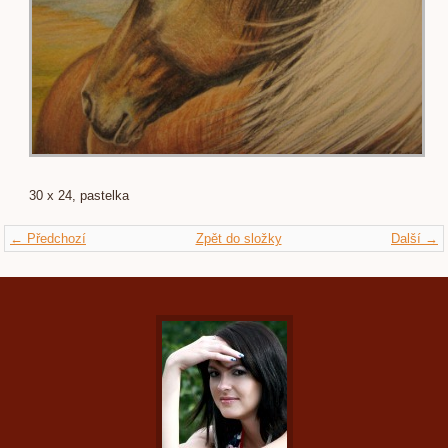
30 x 24, pastelka
← Předchozí
Zpět do složky
Další →