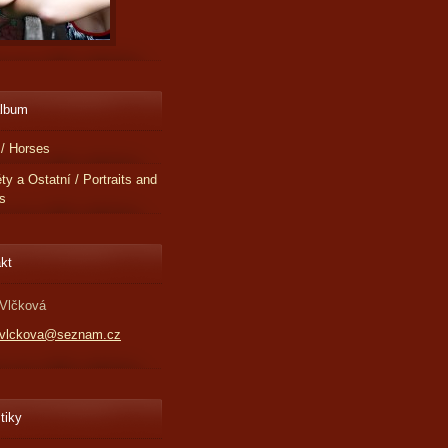
album
/ Horses
éty a Ostatní / Portraits and
s
kt
Vlčková
.vlckova@seznam.cz
tiky