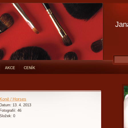
Jan
AKCE
CENÍK
Koně / Horses
Datum:
13. 4. 2013
Fotografií:
46
Složek:
0