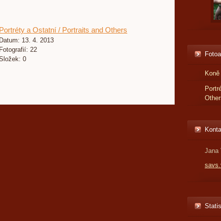
Portréty a Ostatní / Portraits and Others
Datum:
13. 4. 2013
Fotografií:
22
Foto
Složek:
0
Koně 
Portr
Other
Konta
Jana 
savs
Statis