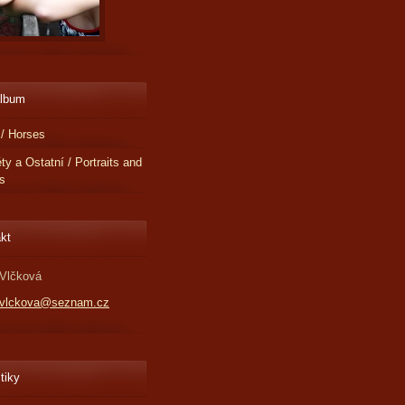
album
/ Horses
éty a Ostatní / Portraits and
s
kt
Vlčková
.vlckova@seznam.cz
tiky