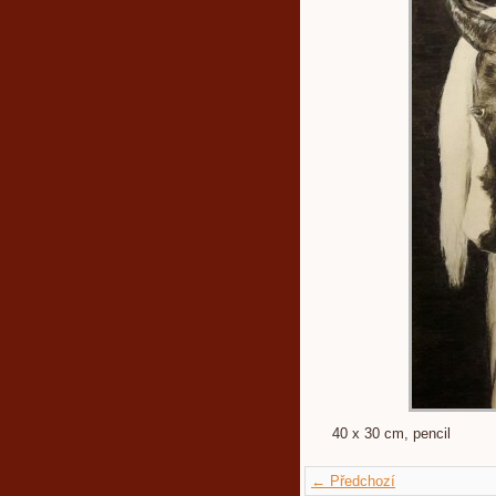
40 x 30 cm, pencil
← Předchozí