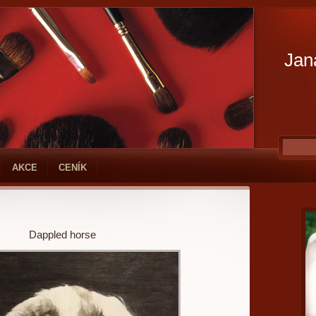
Jan
AKCE
CENÍK
Dappled horse