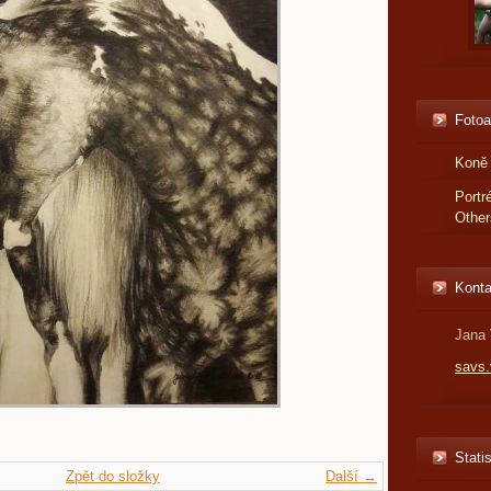
Foto
Koně 
Portr
Other
Konta
Jana 
savs
Statis
Zpět do složky
Další →