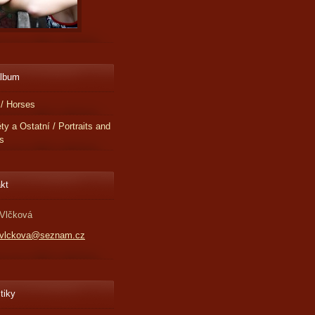
album
/ Horses
éty a Ostatní / Portraits and
s
kt
Vlčková
.vlckova@seznam.cz
tiky