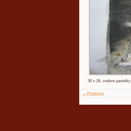
30 x 28, vodové pastelky
← Předchozí