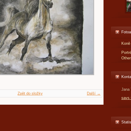
Foto
Koně 
Portr
Other
Konta
Jana 
Zpět do složky
Další →
savs
Statis